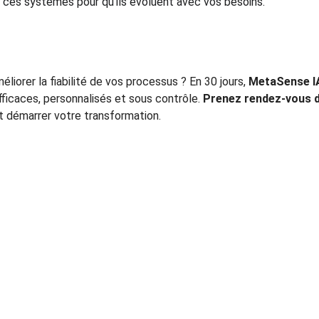
 ces systèmes pour qu’ils évoluent avec vos besoins.
liorer la fiabilité de vos processus ? En 30 jours, 
MetaSense IA
fficaces, personnalisés et sous contrôle. 
Prenez rendez-vous d
t démarrer votre transformation.